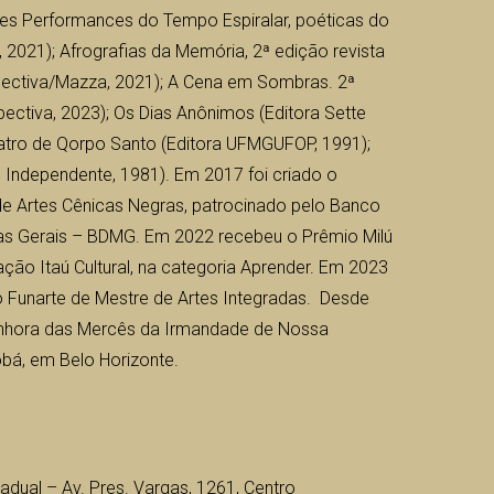
 eles Performances do Tempo Espiralar, poéticas do
, 2021); Afrografias da Memória, 2ª edição revista
spectiva/Mazza, 2021); A Cena em Sombras. 2ª
pectiva, 2023); Os Dias Anônimos (Editora Sette
atro de Qorpo Santo (Editora UFMGUFOP, 1991);
 Independente, 1981). Em 2017 foi criado o
de Artes Cênicas Negras, patrocinado pelo Banco
as Gerais – BDMG. Em 2022 recebeu o Prêmio Milú
ação Itaú Cultural, na categoria Aprender. Em 2023
 Funarte de Mestre de Artes Integradas. Desde
nhora das Mercês da Irmandade de Nossa
bá, em Belo Horizonte.
adual – Av. Pres. Vargas, 1261, Centro