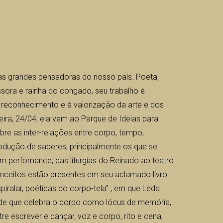
as grandes pensadoras do nosso país. Poeta,
ssora e rainha do congado, seu trabalho é
 reconhecimento e à valorização da arte e dos
eira, 24/04, ela vem ao Parque de Ideias para
re as inter-relações entre corpo, tempo,
dução de saberes, principalmente os que se
em perfomance, das liturgias do Reinado ao teatro
onceitos estão presentes em seu aclamado livro
ralar, poéticas do corpo-tela” , em que Leda
de que celebra o corpo como lócus de memória,
e escrever e dançar, voz e corpo, rito e cena,